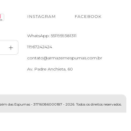
INSTAGRAM
FACEBOOK
WhatsApp: 5511959381311
11967242424
contato@armazemespumas.com.br
Av. Padre Anchieta, 60
m das Espumas - 31716086000187 - 2026. Todos os direitos reservados.