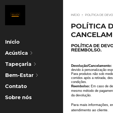
INÍCIO
>
POLÍTICA DE DEV
POLÍTICA 
CANCELAM
Início
POLÍTICA DE DE
REEMBOLSO.
Acústica
Tapeçaria
Devolução/Cancelamento:
devido à personalização esp
Para produtos não sob medid
Bem-Estar
corridos após a retirada, de
condições.
Contato
Reembolso:
Em caso de dev
mesmo método de pagamento 
da devolução.
Sobre nós
Para mais informações, e
atendimento ao cliente.