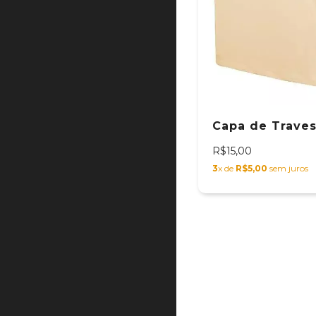
Capa de Traves
R$15,00
3
x de
R$5,00
sem juros