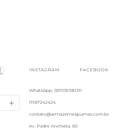
INSTAGRAM
FACEBOOK
WhatsApp: 5511959381311
11967242424
contato@armazemespumas.com.br
Av. Padre Anchieta, 60