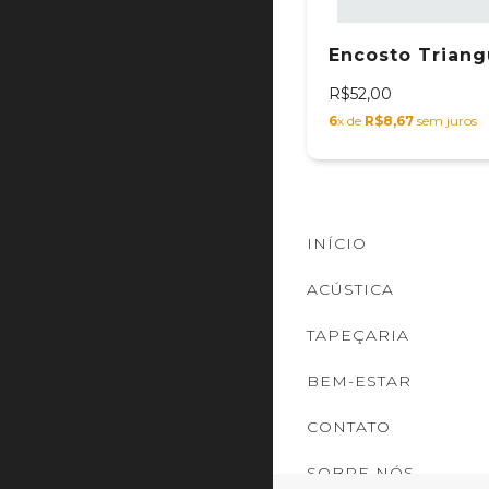
Encosto Triang
R$52,00
6
x de
R$8,67
sem juros
INÍCIO
ACÚSTICA
TAPEÇARIA
BEM-ESTAR
CONTATO
SOBRE NÓS